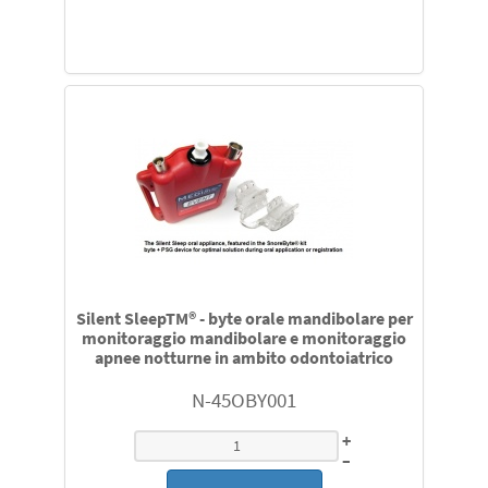
Ohmed Ge Medical compatibili
Silent SleepTM® - byte orale mandibolare per
monitoraggio mandibolare e monitoraggio
apnee notturne in ambito odontoiatrico
N-45OBY001
+
–