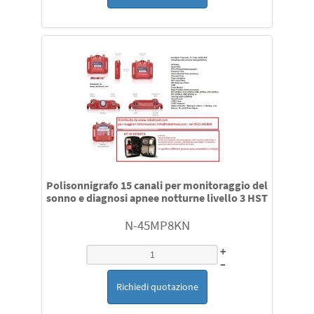
NMT Mechano Sensors ricambi originali
Ricambi originali
Ricambi per Fisher & Paykel HC 550 MR 730 850 880 810
730 MR 890
Ricambi Siemens Monitor SC o Draeger Affinity e altri
Polisonnigrafo 15 canali per monitoraggio del
sonno e diagnosi apnee notturne livello 3 HST
sensori e cavi di estensione per la rilevazione saturazione
ossigeno SpO2compatibili con Philips Nellcor Ge Medical
N-45MP8KN
datex Ohmeda Nihon Kohden Siemens Draeger
Datascope Mindray Biolight altri
+
–
sensori temperatura per Draeger Philips Mindray
Richiedi quotazione
Siemens Biolight Datascope Hill Room Atom datex