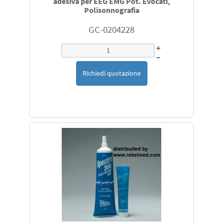
adesiva per EEG EMG Pot. Evocati,
Polisonnografia
GC-0204228
+
–
Richiedi quotazione