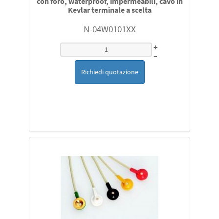
Somnomedics, Nox,Vitalnight e altri
con foro, waterproof, impermeabili, cavo in
Kevlar terminale a scelta
celle ossigeno originali e compatibili
N-04W0101XX
+
Lampade
–
Richiedi quotazione
Laparoscopi vedasi catalogo
NMT Mechano Sensors ricambi originali
Ricambi originali
Ricambi per Fisher & Paykel HC 550 MR 730 850 880 810
730 MR 890
Ricambi Siemens Monitor SC o Draeger Affinity e altri