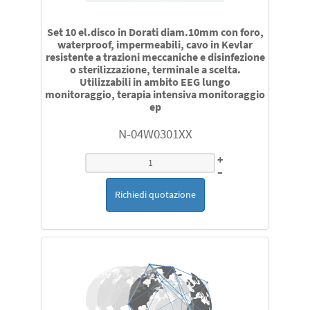
sensori e cavi di estensione per la rilevazione saturazione
Set 10 el.disco in Dorati diam.10mm con foro,
ossigeno SpO2compatibili con Philips Nellcor Ge Medical
waterproof, impermeabili, cavo in Kevlar
datex Ohmeda Nihon Kohden Siemens Draeger
resistente a trazioni meccaniche e disinfezione
Datascope Mindray Biolight altri
o sterilizzazione, terminale a scelta.
Utilizzabili in ambito EEG lungo
monitoraggio, terapia intensiva monitoraggio
ep
sensori temperatura per Draeger Philips Mindray
Siemens Biolight Datascope Hill Room Atom datex
N-04W0301XX
Ohmed Ge Medical compatibili
+
–
Richiedi quotazione