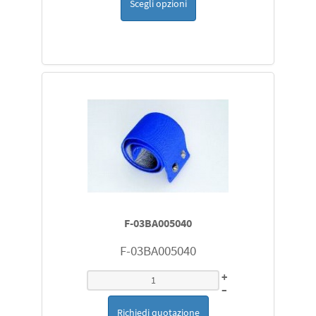
Scegli opzioni
F-03BA005040
F-03BA005040
+
–
Richiedi quotazione