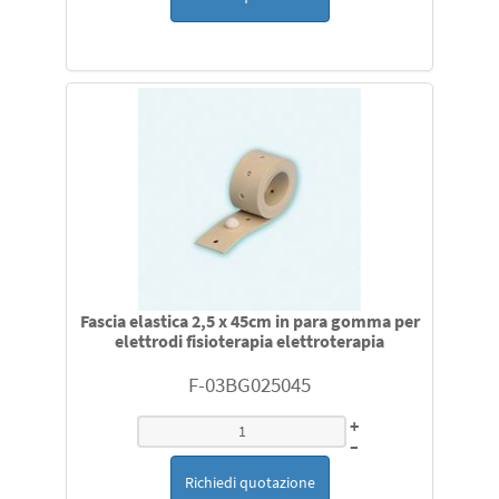
Fascia elastica 2,5 x 45cm in para gomma per
elettrodi fisioterapia elettroterapia
F-03BG025045
+
–
Richiedi quotazione