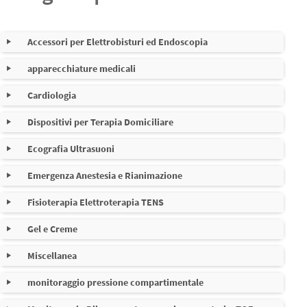
Accessori per Elettrobisturi ed Endoscopia
apparecchiature medicali
Cavi per elettrobisturi
Nessuna sottocategoria
Cardiologia
Cavi riutilizzabili e monouso per pinze e strumenti
Dispositivi per Terapia Domiciliare
Bracciali e prolunghe di pressione NIBP
Bipolari
Ecografia Ultrasuoni
Accessori per Maschere Cpap e BIPAP - Comfort Paziente
CPAP BiPAP e ventilazione
Piastre monouso
Emergenza Anestesia e Rianimazione
Carta originale e compatibile per stampanti Dischi ottici
Dispositivi di Fissaggio Tubi e Cannule e drenaggi per
Fisioterapia Elettroterapia TENS
ricambi ed elettrodi monouso per defibrillatori e AED in
Custodie monouso per Registratori Holter e Trasmettitori
Coperture monouso per sonde ecografiche
commercio
telemetrici
Gel e Creme
Accessori per fisioterapia
Dispositivi per Insulina
Miscellanea
Collodio e remover per esami diagnostici ed
Disinfettanti per Sonde e accessori
Apparecchiature Medicali
Elettrodi monouso per cardiologia o monitoraggio ECG
apparecchiature per valutazioni funzionali
Dispositivi per Terapia Respiratoria
elettrofisiologici
monitoraggio pressione compartimentale
Adattatori colorati con bottone e presa 4mm