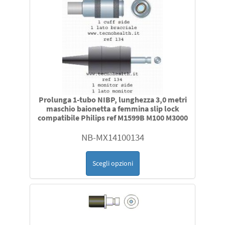
Pulsossimetri per screening apnea notturna a dito o a
EEG - materiale per apparecchiature per
Cavi Bipolari e Monopolari compatibili per Storz Wolf
polso
elettroencefalografi o apparecchiature in uso
Erbe Aesculap Vallyelab J&J per Endoscopia
Elettrochirurgia Mininvasiva
Sistemi di disinfezione Maschere e Apparecchiature CPAP
Polisonnografia - ricambi e accessori per le
BIPAP NIV
apparecchiature monitoraggio del sonno e per
Cavi e terminali per elettrocardiografi e monitor
polisonnigrafi in uso
Trasduttori e sensori per polisonnigrafi Embla Embletta
Cavi per registratori Holter Ela Medical Del mar Avoinics
Compumedics Respironics, Bionen, Sandman Alice,
Prolunga 1-tubo NIBP, lunghezza 3,0 metri
Reynold Ge Medical Cardioline ET Medical Spacelabs altri
Somnomedics, Nox,Vitalnight e altri
maschio baionetta a femmina slip lock
compatibile Philips ref M1599B M100 M3000
celle ossigeno originali e compatibili
NB-MX14100134
Lampade
Scegli opzioni
Laparoscopi vedasi catalogo
NMT Mechano Sensors ricambi originali