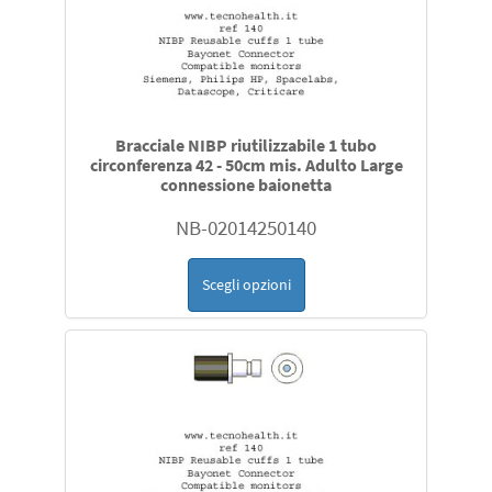
Ricambi originali
Ricambi per Fisher & Paykel HC 550 MR 730 850 880 810
730 MR 890
Bracciale NIBP riutilizzabile 1 tubo
circonferenza 42 - 50cm mis. Adulto Large
connessione baionetta
Ricambi Siemens Monitor SC o Draeger Affinity e altri
NB-02014250140
sensori e cavi di estensione per la rilevazione saturazione
Scegli opzioni
ossigeno SpO2compatibili con Philips Nellcor Ge Medical
datex Ohmeda Nihon Kohden Siemens Draeger
Datascope Mindray Biolight altri
sensori temperatura per Draeger Philips Mindray
Siemens Biolight Datascope Hill Room Atom datex
Ohmed Ge Medical compatibili