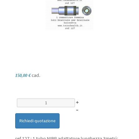
cad.
150,00 €
+
–
Richiedi quotazione
ref 127 : 1 tubo NIBP adattatore lunghezza 3metri;