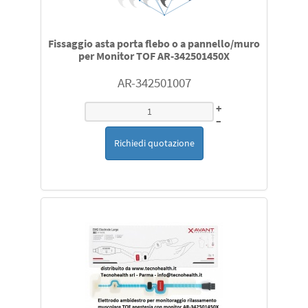
Fissaggio asta porta flebo o a pannello/muro
per Monitor TOF AR-342501450X
AR-342501007
+
–
Richiedi quotazione