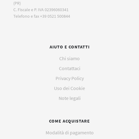
(PR)
C. Fiscale e P. IVA 02396060341
Telefono e fax +39 0521 500844
AIUTO E CONTATTI
Chi siamo
Contattaci
Privacy Policy
Uso dei Cookie
Note legali
COME ACQUISTARE
Modalità di pagamento