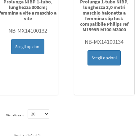
Prolunga NIBP 1-tubo,
Prolunga 1-tubo NIBP,
lunghezza 300cm;
lunghezza 3,0 metri
femmina a vite a maschio a
maschio baionetta a
vite
femmina slip lock
compatibile Philips ref
M1599B M100 M3000
NB-MX14100132
NB-MX14100134
Scegli opzioni
Scegli opzioni
Visualizza n.
Risultati 1 - 15 di 15