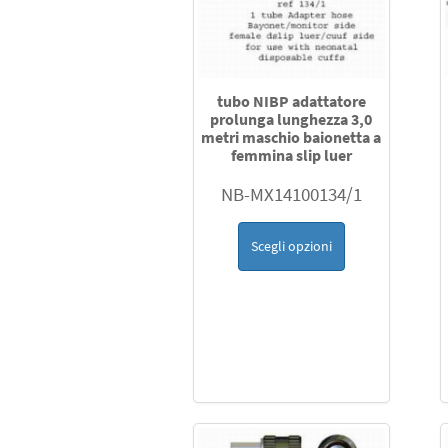
tubo NIBP adattatore
prolunga lunghezza 3,0
metri maschio baionetta a
femmina slip luer
NB-MX14100134/1
Scegli opzioni