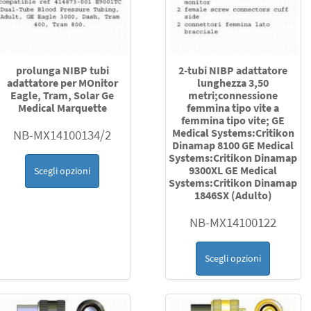
prolunga NIBP tubi
2-tubi NIBP adattatore
adattatore per MOnitor
lunghezza 3,50
Eagle, Tram, Solar Ge
metri;connessione
Medical Marquette
femmina tipo vite a
femmina tipo vite; GE
Medical Systems:Critikon
NB-MX14100134/2
Dinamap 8100 GE Medical
Systems:Critikon Dinamap
9300XL GE Medical
Scegli opzioni
Systems:Critikon Dinamap
1846SX (Adulto)
NB-MX14100122
Scegli opzioni