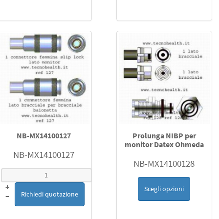
NB-MX14100127
Prolunga NIBP per
monitor Datex Ohmeda
NB-MX14100127
NB-MX14100128
+
Scegli opzioni
Richiedi quotazione
–