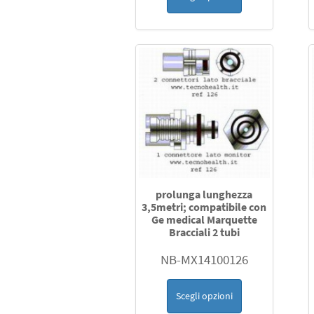
prolunga lunghezza
3,5metri; compatibile con
Ge medical Marquette
Bracciali 2 tubi
NB-MX14100126
Scegli opzioni