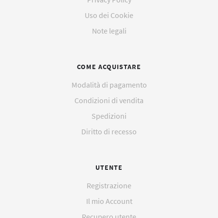
celle ossigeno originali e compatibili
Uso dei Cookie
Lampade
Note legali
Laparoscopi vedasi catalogo
COME ACQUISTARE
Modalità di pagamento
NMT Mechano Sensors ricambi originali
Condizioni di vendita
Spedizioni
Ricambi originali
Diritto di recesso
Ricambi per Fisher & Paykel HC 550 MR 730 850 880 810
730 MR 890
UTENTE
Ricambi Siemens Monitor SC o Draeger Affinity e altri
Registrazione
Il mio Account
sensori e cavi di estensione per la rilevazione saturazione
Recupero utente