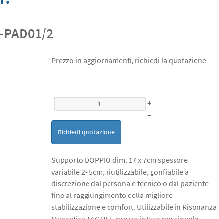
-PAD01/2
Prezzo in aggiornamenti, richiedi la quotazione
+
–
Richiedi quotazione
Supporto DOPPIO dim. 17 x 7cm spessore
variabile 2- 5cm, riutilizzabile, gonfiabile a
discrezione dal personale tecnico o dal paziente
fino al raggiungimento della migliore
stabilizzazione e comfort. Utilizzabile in Risonanza
Magnetica TAC PET. prezzo inteso per singolo