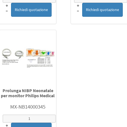
+
+
Richiedi quotazione
Richiedi quotazione
–
–
Prolunga NIBP Neonatale
per monitor Philips Medical
MX-NB14000345
+