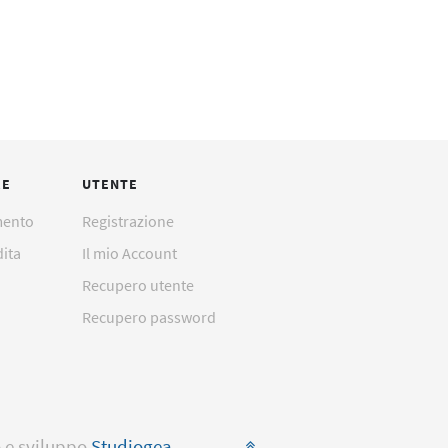
Ricambi originali
Ricambi per Fisher & Paykel
HC 550 MR 730 850 880 810
730 MR 890
Ricambi Siemens Monitor SC
RE
UTENTE
o Draeger Affinity e altri
mento
Registrazione
dita
Il mio Account
sensori e cavi di estensione
Recupero utente
per la rilevazione saturazione
ossigeno SpO2compatibili
Recupero password
con Philips Nellcor Ge Medical
datex Ohmeda Nihon Kohden
Siemens Draeger Datascope
Mindray Biolight altri
o e sviluppo
Studiogea