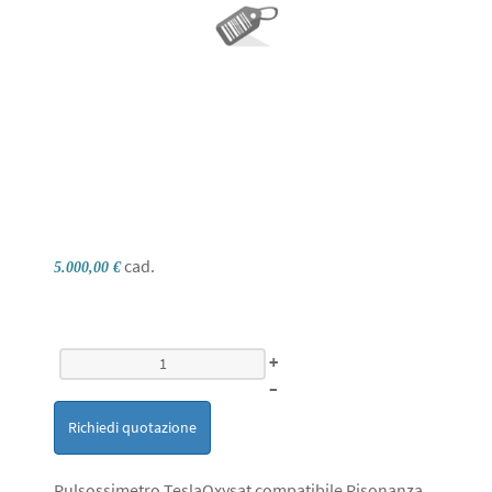
cad.
5.000,00 €
+
–
Richiedi quotazione
Pulsossimetro TeslaOxysat compatibile Risonanza