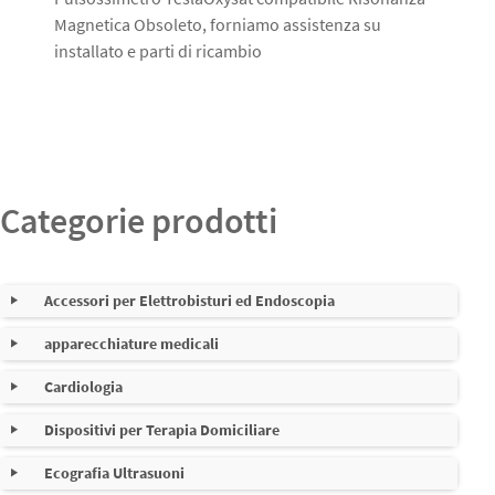
Magnetica Obsoleto, forniamo assistenza su
installato e parti di ricambio
Categorie prodotti
Accessori per Elettrobisturi ed Endoscopia
apparecchiature medicali
Cavi per elettrobisturi
Nessuna sottocategoria
Cardiologia
Cavi riutilizzabili e monouso per pinze e strumenti
Dispositivi per Terapia Domiciliare
Bracciali e prolunghe di pressione NIBP
Bipolari
Ecografia Ultrasuoni
Accessori per Maschere Cpap e BIPAP - Comfort Paziente