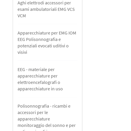
Aghi elettrodi accessori per
Acuson Esa Ote Mindray
esami ambulatoriali EMG VCS
Samsung Sonosite Hitachi
Polisonnigrafi e accessori per
VCM
Aloka ATL Medison Toshiba
utilizzo in screening e
diagnostica
Apparecchiature per EMG IOM
EEG Polisonnografia e
Pulsossimetri per screening
potenziali evocati uditivi o
apnea notturna a dito o a
visivi
polso
EEG - materiale per
Sistemi di disinfezione
apparecchiature per
Maschere e Apparecchiature
elettroencefalografi o
CPAP BIPAP NIV
apparecchiature in uso
Trasduttori e sensori per
Polisonnografia - ricambi e
polisonnigrafi Embla Embletta
accessori per le
Compumedics Respironics,
apparecchiature
Bionen, Sandman Alice,
monitoraggio del sonno e per
Somnomedics, Nox,Vitalnight