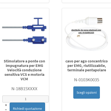
Stimolatore a ponte con
cavo per ago concentrico
impugnatura per EMG
per EMG, riutilizzabile,
Velocità conduzione
terminale pentapolare
sensitiva VCS e motoria
VCM
N-0103K0035
N-18B15XXXX
Scegli opzioni
+
Richiedi quotazione
–