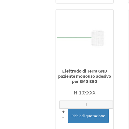
Elettrodo di Terra GND
paziente monouso adesivo
per EMG EEG
N-10XXXX
+
Richiedi quotazione
–