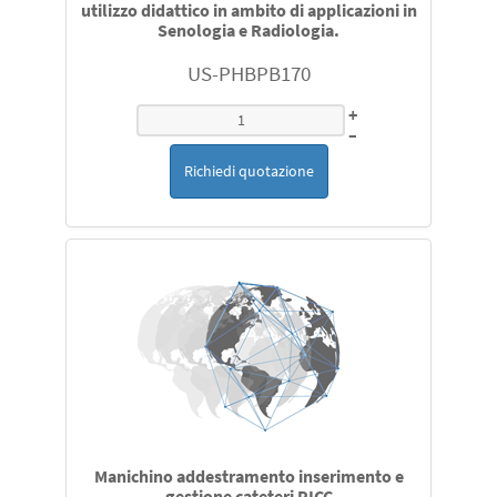
utilizzo didattico in ambito di applicazioni in
Senologia e Radiologia.
US-PHBPB170
+
–
Richiedi quotazione
Manichino addestramento inserimento e
gestione cateteri PICC