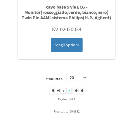
cavo base 5 vie ECG -
Monitor(rosso,giallo,verde, bianco,nero)
Twin Pin AAMI sistema Philips(H.P.,Agilent)
KV-02020034
Scegli opzioni
Visualizza n.
1
2
Pagina 1 di 2
Risultati 1 - 20 di 32